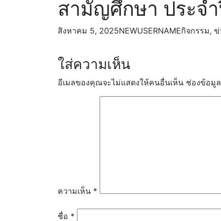
สามัญศึกษา ประจำ
ภาษาไทย
คณิตศาสตร์
สิงหาคม 5, 2025
NEWUSERNAME
กิจกรรม
,
ข
วิทยาศาสตร์และเทคโนโลยี
สังคมศึกษา ศาสนา และวัฒ
ภาษาต่างประเทศ
ใส่ความเห็น
สุขศึกษาและพลศึกษา
ศิลปะ
อีเมลของคุณจะไม่แสดงให้คนอื่นเห็น
ช่องข้อมู
การงานอาชีพ
หลักสูตรและการเรียนการสอน
หลักสูตรสถานศึกษา
แผนการเรียน
SAR
SAR 2567
SAR 2568
กิจกรรมพัฒนาผู้เรียน
ห้องเรียนออนไลน์
ความเห็น
*
เว็บไซต์กลุ่มงานโรงเรียน
Google Site สำหรับการจัดการเร
ชื่อ
*