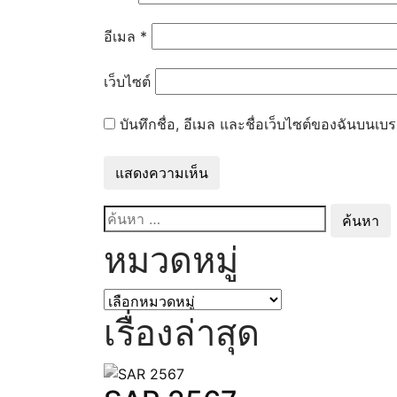
กิจกรรม
เกียรติบัตรวันวิทยาศาสตร์
อีเมล
*
อัลบั้มภาพ
วิดีโอกิจกรรม
เว็บไซต์
ITA
ข้อมูลพื้นฐาน
บันทึกชื่อ, อีเมล และชื่อเว็บไซต์ของฉันบนเบ
โครงสร้างและอำนาจหน้าที่
ข้อมูลผู้บริหาร
ข้อมูลการติดต่อ
ข่าวประชาสัมพันธ์
ค้นหา
การบริหารงานและการใช้จ่ายงบ
สำหรับ:
แผนกลยุทธ์หรือ คุณภาพกา
หมวดหมู่
แผนปฎิบัติการและ ความก้
คู่มือหรือแนวทางการปฎิบัต
หมวด
E-Service
หมู่
เรื่องล่าสุด
การจัดซื้อจัดจ้าง
รายการการจัดซื้อจัดจ้างหรื
ปีงบประมาณ พ.ศ. 2568
รายงานผลการจัดซื้อจัดจ้าง