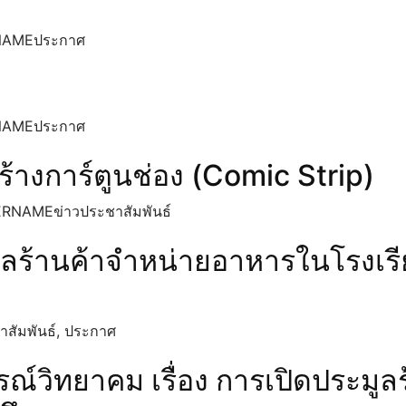
คคล
ัพยากรบุคคล
NAME
ประกาศ
เคลื่อนจริยธรรม
้องเรียนการทุจริตและประพฤติมิชอบ
ารทุจริตและพฤติมิชอบ
NAME
ประกาศ
ิตในประเด็นสินบน
าง วัฒนธรรม ตามนโยบาย No Gift Policy จากการปฏิบัติหน้าที
ร้างการ์ตูนช่อง (Comic Strip)
าจเกิดการให้หรือรับสินบนจากการดำเนินงานตามภารกิจของสถานศ
ERNAME
ข่าวประชาสัมพันธ์
่งใส
รป้องกันทุจริต
ลร้านค้าจำหน่ายอาหารในโรงเรี
ละความโปร่งใสภายในสถานศึกษา
าสัมพันธ์
,
ประกาศ
รณ์วิทยาคม เรื่อง การเปิดประมู