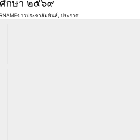
รศึกษา ๒๕๖๙
RNAME
ข่าวประชาสัมพันธ์
,
ประกาศ