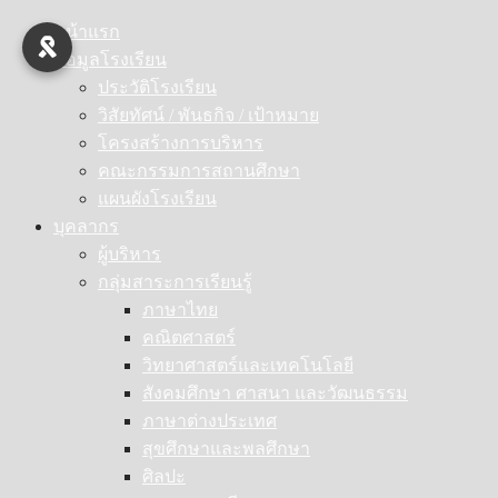
Skip
หน้าแรก
to
ข้อมูลโรงเรียน
content
ประวัติโรงเรียน
วิสัยทัศน์ / พันธกิจ / เป้าหมาย
โครงสร้างการบริหาร
คณะกรรมการสถานศึกษา
แผนผังโรงเรียน
บุคลากร
ผู้บริหาร
กลุ่มสาระการเรียนรู้
ภาษาไทย
คณิตศาสตร์
วิทยาศาสตร์และเทคโนโลยี
สังคมศึกษา ศาสนา และวัฒนธรรม
ภาษาต่างประเทศ
สุขศึกษาและพลศึกษา
ศิลปะ