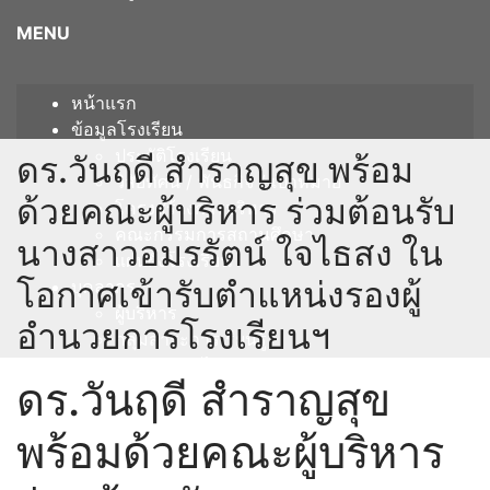
MENU
หน้าแรก
ข้อมูลโรงเรียน
ประวัติโรงเรียน
ดร.วันฤดี สำราญสุข พร้อม
วิสัยทัศน์ / พันธกิจ / เป้าหมาย
ด้วยคณะผู้บริหาร ร่วมต้อนรับ
โครงสร้างการบริหาร
คณะกรรมการสถานศึกษา
นางสาวอมรรัตน์ ใจไธสง ใน
แผนผังโรงเรียน
โอกาศเข้ารับตำแหน่งรองผู้
บุคลากร
ผู้บริหาร
อำนวยการโรงเรียนฯ
กลุ่มสาระการเรียนรู้
ภาษาไทย
ดร.วันฤดี สำราญสุข
คณิตศาสตร์
วิทยาศาสตร์และเทคโนโลยี
พร้อมด้วยคณะผู้บริหาร
สังคมศึกษา ศาสนา และวัฒนธรรม
ภาษาต่างประเทศ