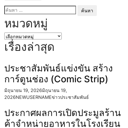
จัดหาพัสดุประจำปีงบประมาณ พ.ศ.
ค้นหา
2567
สำหรับ:
หมวดหมู่
การบริหารและพัฒนาทรัพยากรบุคคล
แผนการบริหารและพัฒนาทรัพยากร
บุคคล
หมวด
ประมวลจริยธรรม และการขับเคลื่อน
หมู่
เรื่องล่าสุด
จริยธรรม
การส่งเสริมความโปร่งใส
แนวปฏิบัติการจัดการเรื่องร้องเรียนการ
ประชาสัมพันธ์แข่งขัน สร้าง
ทุจริตและประพฤติมิชอบ
ช่องทางแจ้งเรื่องร้องเรียนการทุจริตและ
การ์ตูนช่อง (Comic Strip)
พฤติมิชอบ
การดำเนินการเพื่อป้องกันการทุจริตในประเด็น
มิถุนายน 19, 2026
มิถุนายน 19,
สินบน
2026
NEWUSERNAME
ข่าวประชาสัมพันธ์
ประกาศเจตนารมณ์และการสร้าง
วัฒนธรรม ตามนโยบาย No Gift Policy
ประกาศผลการเปิดประมูลร้าน
จากการปฏิบัติหน้าที่
ค้าจำหน่ายอาหารในโรงเรียน
การประเมินความเสี่ยงที่อาจเกิดการให้