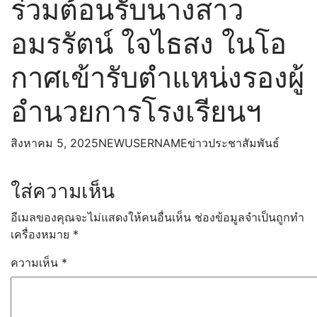
ร่วมต้อนรับนางสาว
สุขศึกษาและพลศึกษา
ศิลปะ
อมรรัตน์ ใจไธสง ในโอ
การงานอาชีพ
หลักสูตรและการเรียนการสอน
กาศเข้ารับตำแหน่งรองผู้
หลักสูตรสถานศึกษา
แผนการเรียน
อำนวยการโรงเรียนฯ
SAR
SAR 2567
กิจกรรมพัฒนาผู้เรียน
สิงหาคม 5, 2025
NEWUSERNAME
ข่าวประชาสัมพันธ์
ห้องเรียนออนไลน์
เว็บไซต์กลุ่มงานโรงเรียน
ใส่ความเห็น
Google Site สำหรับการจัดการเรียนการสอน
ออนไลน์
อีเมลของคุณจะไม่แสดงให้คนอื่นเห็น
ช่องข้อมูลจำเป็นถูกทำ
กิจกรรม
เครื่องหมาย
*
เกียรติบัตรวันวิทยาศาสตร์
อัลบั้มภาพ
ความเห็น
*
วิดีโอกิจกรรม
ITA
ข้อมูลพื้นฐาน