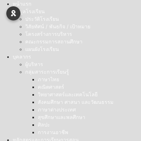
Skip
หน้าแรก
to
ข้อมูลโรงเรียน
content
ประวัติโรงเรียน
วิสัยทัศน์ / พันธกิจ / เป้าหมาย
โครงสร้างการบริหาร
คณะกรรมการสถานศึกษา
แผนผังโรงเรียน
บุคลากร
ผู้บริหาร
กลุ่มสาระการเรียนรู้
ภาษาไทย
คณิตศาสตร์
วิทยาศาสตร์และเทคโนโลยี
สังคมศึกษา ศาสนา และวัฒนธรรม
ภาษาต่างประเทศ
สุขศึกษาและพลศึกษา
ศิลปะ
การงานอาชีพ
หลักสูตรและการเรียนการสอน