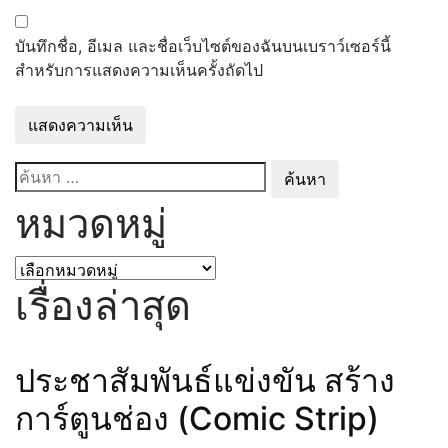
ข้อมูลการติดต่อ
ข่าวประชาสัมพันธ์
บันทึกชื่อ, อีเมล และชื่อเว็บไซต์ของฉันบนเบราว์เซอร์นี้
การบริหารงานและการใช้จ่ายงบประมาณ
สำหรับการแสดงความเห็นครั้งถัดไป
แผนกลยุทธ์หรือ คุณภาพการศึกษาของ
สถานศึกษา
แผนปฎิบัติการและ ความก้าวหน้าใน
การดำเนินงานและการใช้งบประมาณ
ค้นหา
ประจำปี
สำหรับ:
คู่มือหรือแนวทางการปฎิบัติงานของครู
หมวดหมู่
และบุคลากรทางการศึกษา
E-Service
หมวด
การจัดซื้อจัดจ้าง
หมู่
เรื่องล่าสุด
รายการการจัดซื้อจัดจ้างหรือการจัดหา
พัสดุ และความก้าวหน้าการจัดซื้อจัดจ้าง
หรือการจัดหาพัสดุ ประจำปีงบประมาณ
ประชาสัมพันธ์แข่งขัน สร้าง
พ.ศ. 2568
รายงานผลการจัดซื้อจัดจ้างหรือการ
การ์ตูนช่อง (Comic Strip)
จัดหาพัสดุประจำปีงบประมาณ พ.ศ.
2567