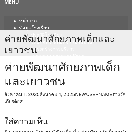
MENU
หน้าแรก
ข้อมูลโรงเรียน
ประวัติโรงเรียน
ค่ายพัฒนาศักยภาพเด็กและ
วิสัยทัศน์ / พันธกิจ / เป้าหมาย
เยาวชน
โครงสร้างการบริหาร
คณะกรรมการสถานศึกษา
ค่ายพัฒนาศักยภาพเด็ก
แผนผังโรงเรียน
บุคลากร
และเยาวชน
ผู้บริหาร
กลุ่มสาระการเรียนรู้
ภาษาไทย
สิงหาคม 1, 2025
สิงหาคม 1, 2025
NEWUSERNAME
รางวัล
คณิตศาสตร์
เกียรติยศ
วิทยาศาสตร์และเทคโนโลยี
สังคมศึกษา ศาสนา และวัฒนธรรม
ใส่ความเห็น
ภาษาต่างประเทศ
สุขศึกษาและพลศึกษา