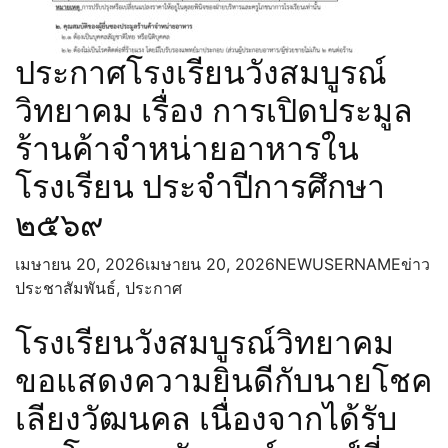
ปีงบประมาณ 2568
การส่งเสริมคุณธรรมและความโปร่งใส
แนวทาง/โครงการ/กิจกรรมการป้องกัน
ประกาศโรงเรียนวังสมบูรณ์
ทุจริต
วิทยาคม เรื่อง การเปิดประมูล
มาตรการส่งเสริมคุณธรรมและความ
โปร่งใสภายในสถานศึกษา
ร้านค้าจำหน่ายอาหารใน
ติดต่อ
โรงเรียน ประจำปีการศึกษา
๒๕๖๙
เมษายน 20, 2026
เมษายน 20, 2026
NEWUSERNAME
ข่าว
ประชาสัมพันธ์
,
ประกาศ
โรงเรียนวังสมบูรณ์วิทยาคม
ขอแสดงความยินดีกับนายโชค
เลียงวัฒนคล เนื่องจากได้รับ