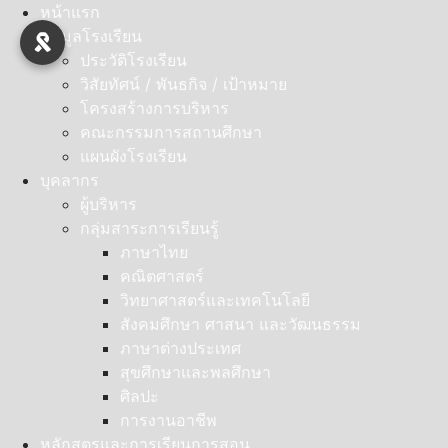
Skip
หน้าแรก
to
ข้อมูลโรงเรียน
content
ประวัติโรงเรียน
วิสัยทัศน์ / พันธกิจ / เป้าหมาย
โครงสร้างการบริหาร
คณะกรรมการสถานศึกษา
แผนผังโรงเรียน
บุคลากร
ผู้บริหาร
กลุ่มสาระการเรียนรู้
ภาษาไทย
คณิตศาสตร์
วิทยาศาสตร์และเทคโนโลยี
สังคมศึกษา ศาสนา และวัฒนธรรม
ภาษาต่างประเทศ
สุขศึกษาและพลศึกษา
ศิลปะ
การงานอาชีพ
หลักสูตรและการเรียนการสอน