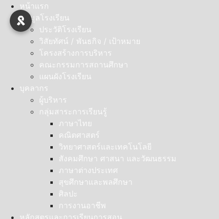
Skip
หน้าแรก
to
ข้อมูลโรงเรียน
content
ประวัติโรงเรียน
วิสัยทัศน์ / พันธกิจ / เป้าหมาย
โครงสร้างการบริหาร
คณะกรรมการสถานศึกษา
แผนผังโรงเรียน
บุคลากร
ผู้บริหาร
กลุ่มสาระการเรียนรู้
ภาษาไทย
คณิตศาสตร์
วิทยาศาสตร์และเทคโนโลยี
สังคมศึกษา ศาสนา และวัฒนธรรม
ภาษาต่างประเทศ
สุขศึกษาและพลศึกษา
ศิลปะ
การงานอาชีพ
หลักสูตรและการเรียนการสอน