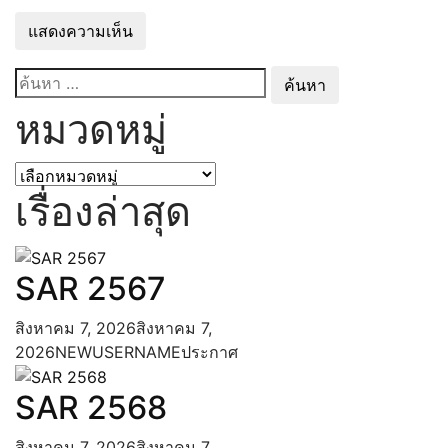
พ.ศ. 2568
รายงานผลการจัดซื้อจัดจ้างหรือการ
จัดหาพัสดุประจำปีงบประมาณ พ.ศ.
ค้นหา
2567
สำหรับ:
หมวดหมู่
การบริหารและพัฒนาทรัพยากรบุคคล
แผนการบริหารและพัฒนาทรัพยากร
บุคคล
หมวด
ประมวลจริยธรรม และการขับเคลื่อน
หมู่
เรื่องล่าสุด
จริยธรรม
การส่งเสริมความโปร่งใส
แนวปฏิบัติการจัดการเรื่องร้องเรียนการ
SAR 2567
ทุจริตและประพฤติมิชอบ
ช่องทางแจ้งเรื่องร้องเรียนการทุจริตและ
สิงหาคม 7, 2026
สิงหาคม 7,
พฤติมิชอบ
2026
NEWUSERNAME
ประกาศ
การดำเนินการเพื่อป้องกันการทุจริตในประเด็น
สินบน
SAR 2568
ประกาศเจตนารมณ์และการสร้าง
วัฒนธรรม ตามนโยบาย No Gift Policy
สิงหาคม 7, 2026
สิงหาคม 7,