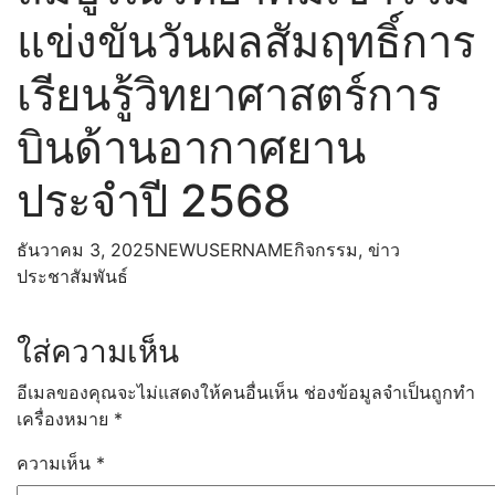
ภาษาต่างประเทศ
แข่งขันวันผลสัมฤทธิ์การ
สุขศึกษาและพลศึกษา
ศิลปะ
เรียนรู้วิทยาศาสตร์การ
การงานอาชีพ
หลักสูตรและการเรียนการสอน
บินด้านอากาศยาน
หลักสูตรสถานศึกษา
แผนการเรียน
ประจำปี 2568
SAR
SAR 2567
SAR 2568
ธันวาคม 3, 2025
NEWUSERNAME
กิจกรรม
,
ข่าว
กิจกรรมพัฒนาผู้เรียน
ประชาสัมพันธ์
ห้องเรียนออนไลน์
เว็บไซต์กลุ่มงานโรงเรียน
ใส่ความเห็น
Google Site สำหรับการจัดการเรียนการสอน
ออนไลน์
อีเมลของคุณจะไม่แสดงให้คนอื่นเห็น
ช่องข้อมูลจำเป็นถูกทำ
กิจกรรม
เครื่องหมาย
*
เกียรติบัตรวันวิทยาศาสตร์
อัลบั้มภาพ
ความเห็น
*
วิดีโอกิจกรรม